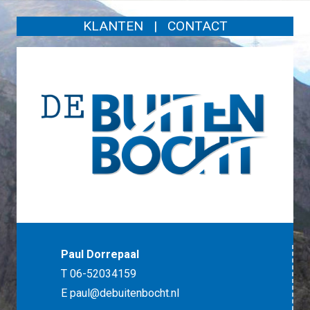
KLANTEN
|
CONTACT
Paul Dorrepaal
T 06-52034159
E
paul@debuitenbocht.nl